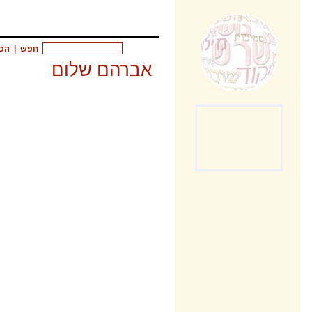
חפש
|
הכ
אברהם שלום